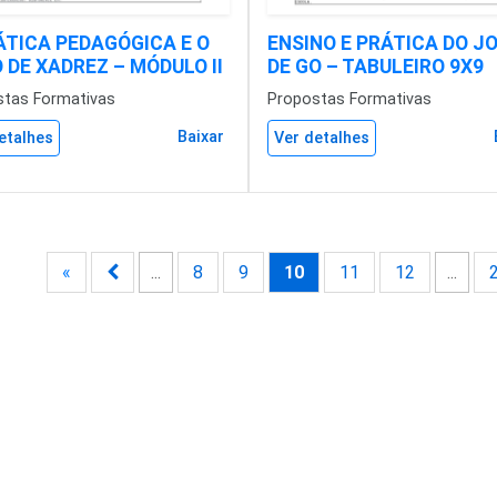
ÁTICA PEDAGÓGICA E O
ENSINO E PRÁTICA DO J
 DE XADREZ – MÓDULO II
DE GO – TABULEIRO 9X9
stas Formativas
Propostas Formativas
Baixar
etalhes
Ver detalhes
«
...
8
9
10
11
12
...