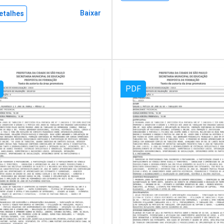
Baixar
etalhes
PDF