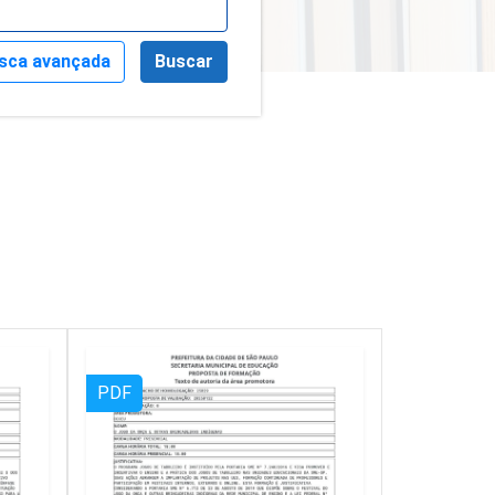
sca avançada
Buscar
PDF