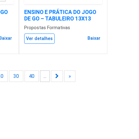
OGO
ENSINO E PRÁTICA DO JOGO
DE GO – TABULEIRO 13X13
Propostas Formativas
Baixar
Baixar
Ver detalhes
20
30
40
...
»