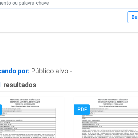
Bu
ando por:
Público alvo -
1
resultados
PDF