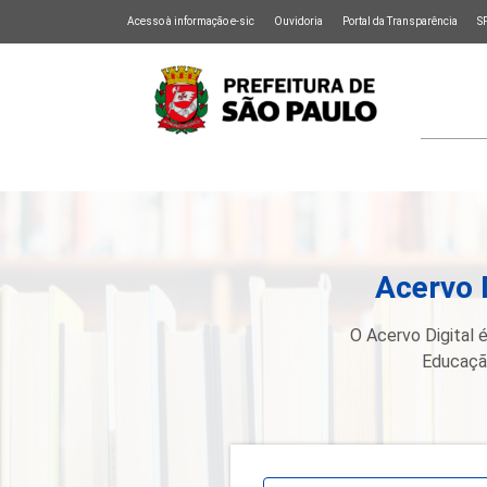
Acesso à informação e-sic
Ouvidoria
Portal da Transparência
S
Acervo 
O Acervo Digital é
Educação