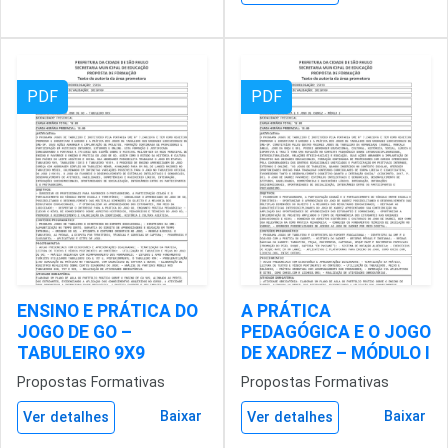
PDF
PDF
ENSINO E PRÁTICA DO
A PRÁTICA
JOGO DE GO –
PEDAGÓGICA E O JOGO
TABULEIRO 9X9
DE XADREZ – MÓDULO I
Propostas Formativas
Propostas Formativas
Baixar
Baixar
Ver detalhes
Ver detalhes