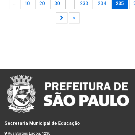
...
10
20
30
...
233
234
235
»
Secretaria Municipal de Educação
Rua Borges Lagoa, 1230