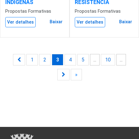
INDÍGENAS
RESISTÊNCIA
Propostas Formativas
Propostas Formativas
Baixar
Baixar
Ver detalhes
Ver detalhes
1
2
3
4
5
...
10
...
»