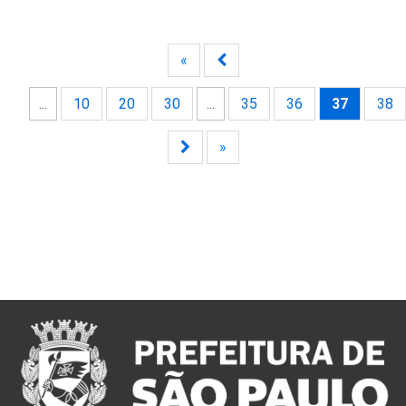
«
...
10
20
30
...
35
36
37
38
»