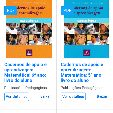
PDF
PDF
Cadernos de apoio e
Cadernos de apoio e
aprendizagem:
aprendizagem:
Matemática: 6º ano:
Matemática: 5º ano:
livro do aluno
livro do aluno
Publicações Pedagógicas
Publicações Pedagógicas
Baixar
Baixar
Ver detalhes
Ver detalhes