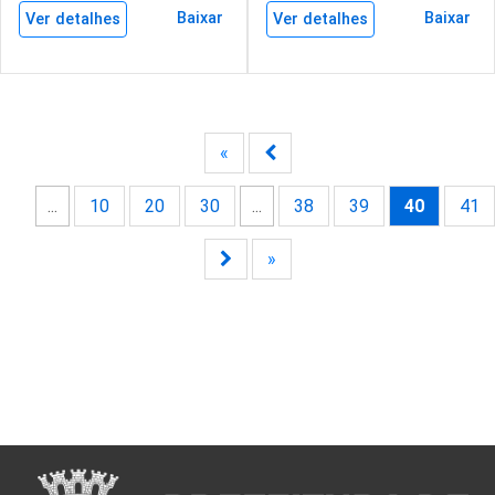
Baixar
Baixar
Ver detalhes
Ver detalhes
«
...
10
20
30
...
38
39
40
41
»