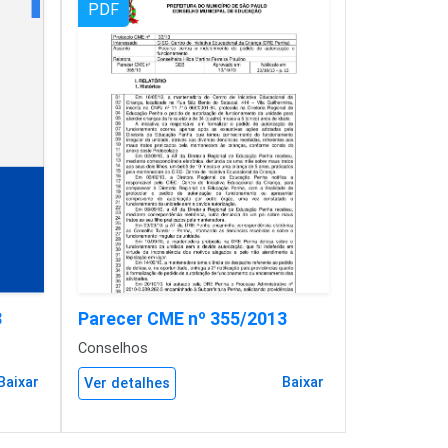
PDF
3
Parecer CME nº 355/2013
Conselhos
Baixar
Baixar
Ver detalhes