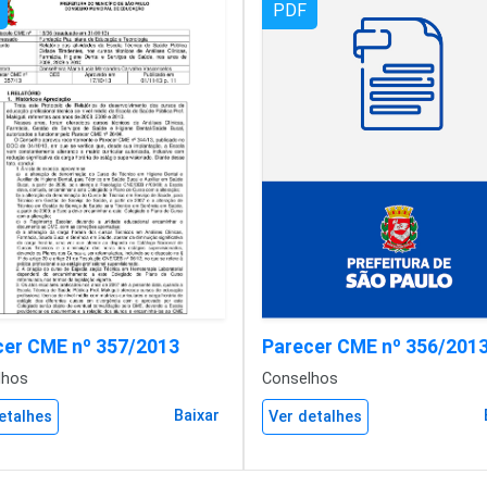
PDF
cer CME nº 357/2013
Parecer CME nº 356/201
lhos
Conselhos
Baixar
etalhes
Ver detalhes