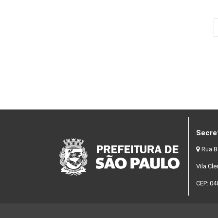
Secre
Rua B
Vila Cl
CEP: 04