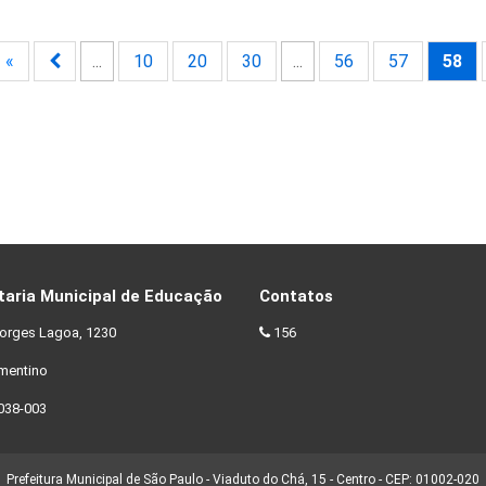
«
...
10
20
30
...
56
57
58
taria Municipal de Educação
Contatos
orges Lagoa, 1230
156
ementino
038-003
Prefeitura Municipal de São Paulo - Viaduto do Chá, 15 - Centro - CEP: 01002-020