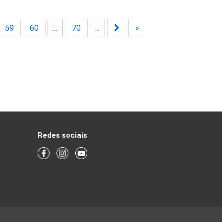
59
60
...
70
...
»
Redes sociais