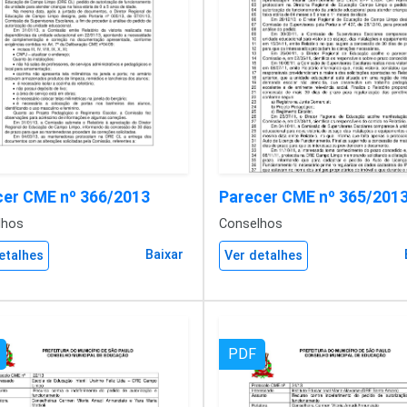
cer CME nº 366/2013
Parecer CME nº 365/201
lhos
Conselhos
Baixar
etalhes
Ver detalhes
PDF