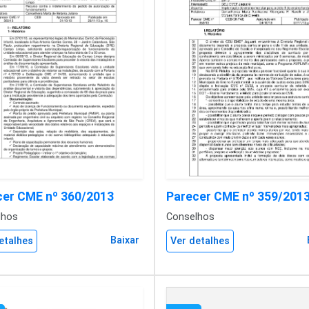
cer CME nº 360/2013
Parecer CME nº 359/201
lhos
Conselhos
Baixar
etalhes
Ver detalhes