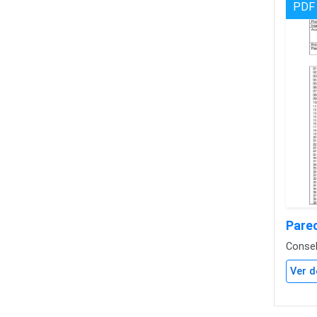
PDF
Pare
Conse
Ver d