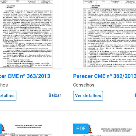
cer CME nº 363/2013
Parecer CME nº 362/201
lhos
Conselhos
Baixar
etalhes
Ver detalhes
PDF