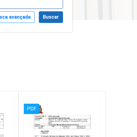
sca avançada
Buscar
PDF