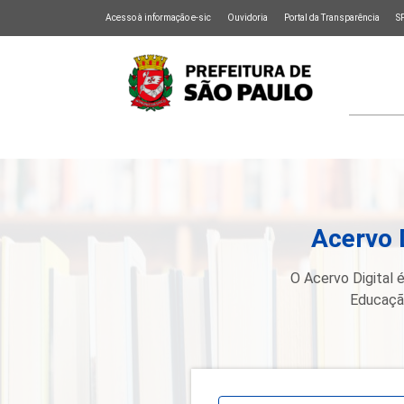
Acesso à informação e-sic
Ouvidoria
Portal da Transparência
S
Acervo 
O Acervo Digital é
Educação