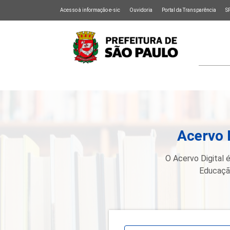
Acesso à informação e-sic
Ouvidoria
Portal da Transparência
S
Acervo 
O Acervo Digital é
Educação