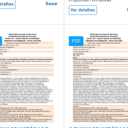
Propostas Formativas
Baixar
etalhes
Ver detalhes
PDF