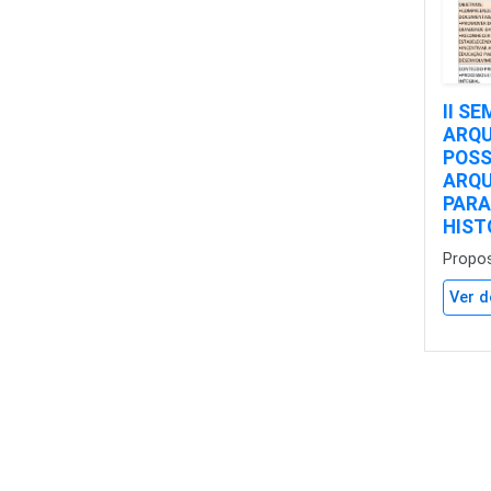
II S
ARQU
POSS
ARQU
PARA
HIST
Propo
Ver d