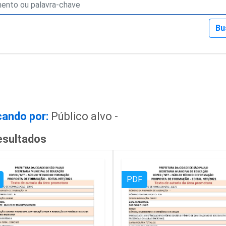
Bu
ando por:
Público alvo -
esultados
PDF