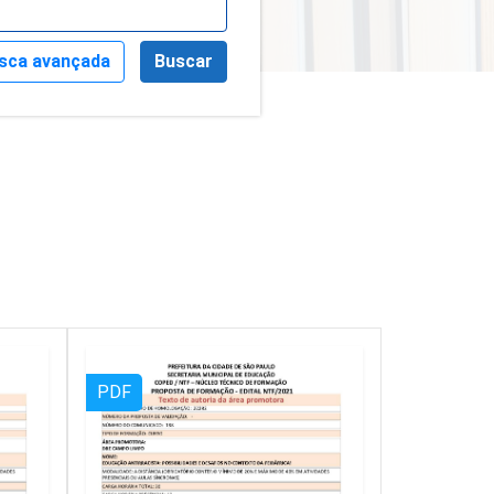
sca avançada
Buscar
PDF