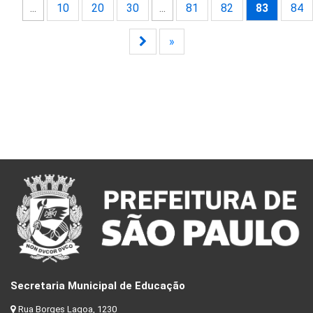
...
10
20
30
...
81
82
83
84
»
Secretaria Municipal de Educação
Rua Borges Lagoa, 1230