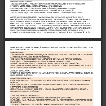
CONTEÚDO PROGRAMÁTICO: 
- ANALISAR E DISCUTIR AS FORMAS DE EXPLORAÇÃO DO TRABALHO (LIVRE E ESCRAVO) INDÍGENA EM 
DIFERENTES MOMENTOS DA HISTÓRIA BRASILEIRA (LIVRE E ESCRAVO), 
- ANALISAR E DISCUTIR AS DISPUTAS PELA TERRA INDÍGENA DESDE O PERÍODO COLONIAL,
- COMPREENDER AS LUTAS CONTEMPORÂNEAS PELO DIREITO À AUTODETERMINAÇÃO, 
- ANALISE E ELABORAÇÃO COLETIVA DE PLANOS DE AULA A PARTIR DE DOCUMENTOS HISTÓRICOS.
APESAR DOS ESFORÇOS REALIZADOS PARA A APLICAÇÃO DA LEI 11.645/08, QUE INSTITUI O ENSINO 
OBRIGATÓRIO DE HISTÓRIA E CULTURA AFRO-BRASILEIRA E INDÍGENA, A HISTÓRIA DOS POVOS INDÍGENAS DO 
BRASIL AINDA SEGUE OBLITERADA EM BOA PARTE DOS ESPAÇOS FORMAIS DE ENSINO. HÁ AINDA UMA 
CONSTANTE TENTATIVA DE SILENCIAMENTO DA DIVERSIDADE CULTURAL E DAS DEMANDAS HISTÓRICAS DOS 
POVOS ORIGINÁRIOS, QUE SE REFLETE EM REPRESENTAÇÕES ESTEREOTIPADAS E EXOTIZANTES. NESSE SENTIDO, 
ESTA FORMAÇÃO DISCUTE ALGUNS EIXOS FUNDAMENTAIS PARA A COMPREENSÃO DA HISTÓRIA INDÍGENA NO 
BRASIL, TAIS COMO PROCESSOS DE COLONIZAÇÃO, FORMAS DE EXPLORAÇÃO DO TRABALHO (LIVRE E 
ESCRAVO), DISPUTAS PELA TERRA E LUTAS CONTEMPORÂNEAS PELO DIREITO À AUTODETERMINAÇÃO. ALÉM 
DISSO, ABRE ESPAÇO PARA A ELABORAÇÃO COLETIVA DE PLANOS DE AULA E MATERIAIS DIDÁTICOS COM O USO 
DE DOCUMENTOS HISTÓRICOS.
PROCEDIMENTOS: 
- TRÊS ENCONTROS SÍNCRONOS E PROPOSIÇÃO DE DISCUSSÕES E ATIVIDADES SOBRE ASPECTOS RELACIONADOS 
À HISTÓRIA DAS POPULAÇÕES INDÍGENAS NO BRASIL,
- ENCONTROS ASSÍNCRONOS DESTINADOS A REALIZAÇÃO DE A TIVIDADES POR MEIO DE FÓRUNS, 
FORMULÁRIOS E CHATS DISPONIBILIZADOS NA PLATAFORMA MICROSOFT TEAMS;
- PLANTÃO PARA SANAR DÚVIDAS DOS CURSISTAS ACERCA DE ATIVIDADE FINAL OBRIGATÓRIA; 
- REALIZAÇÃO DE ATIVIDADE FINAL OBRIGATÓRIA QUE CONSISTE NA ELABORAÇÃO E PLANO DE AULA ACERCA 
DOS TEMAS DISCUTIDOS NOS ENCONTROS.
ATIVIDADE OBRIGATÓRIA: 
ELABORAÇÃO DE UM PLANO DE AULA PARA UMA DAS TURMAS DE REGÊNCIA A PARTIR DOS TEMAS DISCUTIDOS 
NOS ENCONTROS SÍNCRONOS.
CRONOGRAMA DETALHADO: 
(03/NOV./21, DAS 19H ÀS 21H): ENCONTRO 1 – ANÁLISE E DISCUSSÃO SOBRE A EXPLORAÇÃO DO TRABALHO 
INDÍGENA; 
(08/NOV./21, DAS 19H ÀS 21H): ENCONTRO 2 – DISPUTA PELA TERRA E LUTAS DOS POVOS INDÍGENAS PELA 
DEMARCAÇÃO OS SEUS TERRITÓRIOS; 
(22 NOV./21, DAS 19H ÀS 21H): ENCONTRO 3 _ ANÁLISE E ELABORAÇÃO COLETIVA DE PLANOS DE AULA A 
PARTIR DE DOCUMENTOS HISTÓRICOS.  
ATIVIDADES ENCONTROS ASSÍNCRONOS. 
02/NOV/2021 - DATA FINAL PARA PREENCHER FORMULÁRIO DADOS OBRIGATÓRIO 
09/NOV/2021 – DATA FINAL PARA PREENCHER FORMULÁRIO COM PESQUISA SOBRE PRÁTICAS PEDAGÓGICAS E 
LEI 11.645/08; 
17/NOV/2021 (DAS 19H ÀS 21H):  PLANTÃO PARA EXPLICAR O TRABALHO FINAL OBRIGATÓRIO; 