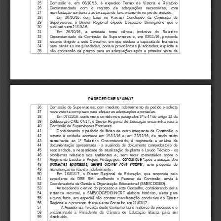
25
Comissão  e,   em   06/10/16
,
é  expedido
Termo   de   Vistoria 
e 
Relatório 
26
Circunstanciado 
com    o    registro
de    adequações    necessárias, 
com 
27
manifestação contrária à autorização de funcionamento no prédio visitado.
28
Em   2
0
/10/16,   com   base   no   Parecer   Conclusivo   da   Comissão   de 
29
Supervisores, 
o  Diretor  Regional 
expede  Despacho 
Denegatório  que  é 
30
publicado em 21/10/16
. 
31
Em    26/10/16, 
a   entidade    toma    ciência,    inclusive   do    Relatório 
32
Circunstanciado  da  Comissão  de  Supervisores  e,  em  03/11/16
,
protocola 
33
recurso  dirigido  a  este  Conselho,  em  que  declara  a  capacidade  financeira 
34
para  sanar
as  irregularidades,  pontua  providências  já  adotadas,  explicita  a 
35
não  concessão  de  prazos
para  as  adequações  após  a  primeira  visita  da
PARECER CME Nº 48
6
/1
7
36
Comissão de  Supervisores
,  com  imediato
indeferimento  do pedido  e  solicita 
37
nova vistoria
com
prazo para efetuar as adequaç
ões apontadas
.
38
E
m 
07
/11/16, 
conforme o contido nos parágrafos 3º e 4º do artigo 12 da 
39
Deliberação CME  07/14, 
o  Diretor  Regional  de  Educação 
encaminha  para  a 
40
Comissão de Supervisores Escolares
. 
41
Considerando  o  período  de  férias  de  outro  integrante  da  Comiss
ão,  o
42
retorn
o
à  unidade
acontece  em 
19/12/16 
e
, 
em  23/12/16,
de  modo  muito 
43
semelhante  ao  1º  Relatório  Circunstanciado, 
é 
registra
da  a
análise  da
44
documentação  apresentada
-
a 
ausência  de  documento  comprobatório  de 
45
escolaridade, 
a  necessidade  de 
atualização 
de  planta  e  Laudo  Técnico
-
os 
46
problemas   relativos  aos  ambientes
e,   sem   tecer   comentários   sobre   o 
47
Regimento  Escolar  e  Projeto  Pedagógico, 
conclui que “
após  a  solução  dos 
problemas  apontados,  deverá  ocorrer  nova  vistoria”
48
, 
sem   proposta   de 
49
manutenção ou não 
do indeferimento.
50
Em  10/01/17,  o
Diretor  Regional  de  Educação,  que  responde  pelo 
51
expediente   da   DRE   SM
,
acolhendo  o   Parecer   da   Comissão,   envia  à 
52
Coordenadoria de Gestão e Organização Educacional (SME/COGED).
53
Antecedendo  o  envio  do  processo  a este Conselho,
considerando  ser a 
54
instancia  recursal,  a  SME/COGED/DINORT 
elabora  histórico, 
alerta  para 
55
alguns 
fatos
,  em  especial  não  constar  manifestação  conclusiva  do  Diretor 
56
Regional e o processo chega a este Conselho em 21/03/17
.
57
A Assistência Técnica des
te Conselho faz o histórico do processo e é 
58
encaminhado   à   Presidente   da   Câmara   de   Educação   Básica   para   ser 
59
distribuído.