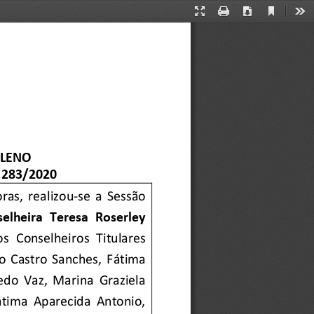
Current
Presentation
Print
Download
Too
View
Mode
PLENO
.283/2020
oras
,
rea
l
izou
-
se  a  Sessão 
elheira  Tere
sa  Roserley 
os
Conselheir
os
Titulares
no  Castro  Sanches
, 
Fátima 
cedo  Vaz
,
Marina  Graziela 
átima  Aparecida  Antonio
,