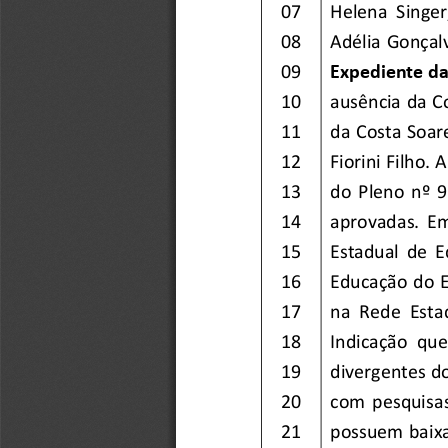
07
H
elena  Singer
08
Adélia Gonçalv
09
Expediente da
10
ausência
d
a
C
11
da Costa Soare
12
Fiorini Filho
. 
A
13
do 
Pleno 
nº  9
14
aprovada
s
.
Em
15
Estadual  de  
16
Educação do E
17
n
a  Rede  Esta
18
Indicação  que
19
divergentes d
20
com  pesquisas
21
possuem baixa