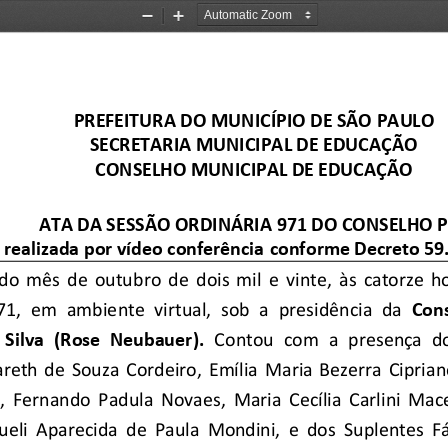
Zoom
Zoom
Out
In
PR
EFEITURA DO MUNICÍPIO DE SÃO PAULO
SECRETARIA MUNICIPAL DE EDUCAÇÃO
CONSELHO MUNICIPAL DE EDUCAÇÃO
ATA DA SESSÃO ORDINÁRIA
9
7
1
DO CONSELHO 
 realizada por vídeo conferência
conforme Decreto 59
do  mês
de 
outubro
de  dois  mil  e 
vinte
,
às 
catorze
h
7
1
, 
em  ambiente  virtual, 
sob  a  presidência  da
Cons
 Silva  (Rose  Neubauer
)
.
Contou 
com  a  presença  d
areth  de  Souza  Cordeiro
,
Emília  Maria  Bezerra  Cipria
, 
Fernando  Padula  Novaes, 
Maria  Cecília  Carlini  Ma
eli  Aparecida  de  Paula  Mondini,  e  dos
Suplentes  F