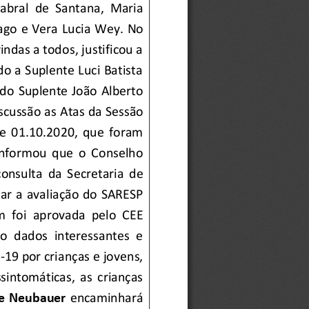
Cabral  de  Santana,  Maria 
ago
e Vera Lucia Wey.
No
indas a todos
, 
justificou a 
o a Suplente Luci Batista 
 do
Suplente
João Alberto 
scussão a
s
Ata
s
da Sess
ão 
de  01.10.2020,
que  fo
ram
informou  que  o  Conselho 
consulta
d
a
Secret
aria  de
ar 
a avaliação do
SARESP 
 foi  aprovada  pelo
CEE 
do
dados
interessantes  e 
D
-
19 
por
crianças
e jovens, 
intomáticas,  as  crianças 
se Neubauer
encaminhará