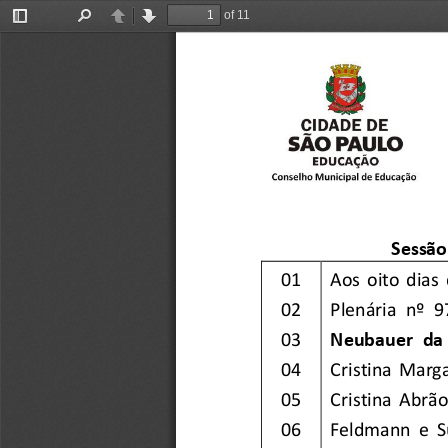
of 11
Toggle
Find
Previous
Next
Sidebar
Sessão
01
Aos  oito  dias
02
Plenária  nº  9
03
Neubauer  da 
04
Cristina  Marg
05
Cristina  Abrão
06
Feldmann  e  Su