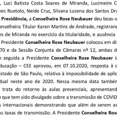
, 
Luci  Batista  Costa  Soares  de  Miranda
,  Lucimeire  
es Ruotolo, 
Neide Cruz, 
Silvana Lucena dos Santos Dr
 Presidência, 
a
Conselheira
Rose Neubauer
deu
boas
-
v
onselheira Titular Karen Martins de Andrade, registrand
s de Miranda no exercício da titularidade, e ausência
 Presidente 
Conselheira Rose Neubauer
c
olocou em di
70  e  da  Sessão
Conjunta  de  Câmaras  nº  1
2,  ambas  
  seguida  a  Presidente 
Conselheira  Rose  Neubauer 
Educação 
–
CEE  aprovou,  em  07.10.2
020, 
resposta  à
stado de São Paulo, 
relativa 
à
impossibilidade
de aplic
dual  neste  ano  de  2020
. 
Nessa  mesma  data  também 
 
trata  do  retorno  às  aul
as
presenciais
, 
apresenta
n
o que tem sido divulgado sobre
a transmissão de 
COVI
  internacionais  demonstrando  que  além  de  serem  ass
s taxas de 
tr
ansmissão
. A Presidente 
Conselheira Ro