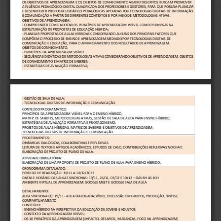
OS OBJETIVOS DE APRENDIZAGEM E OS OBJETOS DE CONHECIMENTO ABAIXO DESCRITOS BUSCAM PROMOVER 
A FLUÊNCIA PEDAGÓGICO-DIGITAL QUALIFICADA DOS PROFESSORES E GESTORES, PARA QUE POSSAM PLANEJAR 
E DESENVOLVER PROPOSTAS DIDÁTICO PEDAGÓGICAS APOIADAS POR TECNOLOGIAS DIGITAIS DE INFORMAÇÃO 
E COMUNICAÇÃO A PARTIR DE DIFERENTES CONTEXTOS E POR MEIO DE METODOLOGIAS ATIVAS.
OBJETIVOS DE APRENDIZAGEM:
- COMPREENDER COMO ADOTAR OS PRINCÍPIOS DE APRENDIZAGEM VISÍVEL COMO PREMISSAS NA 
ESTRUTURAÇÃO DE PROPOSTAS DE EDUCAÇÃO HÍBRIDA;
- PLANEJAR PROPOSTAS DE AULAS HÍBRIDAS CONSIDERANDO ALGUNS DOS PRINCIPAIS FATORES QUE 
COMPÕEM O PROCESSO DE ENSINO E APRENDIZAGEM MEDIADO POR TECNOLOGIAS DIGITAIS DE 
COMUNICAÇÃO E EDUCAÇÃO, PARA O APRIMORAMENTO DOS RESULTADOS DE APRENDIZAGEM.
OBJETOS DE CONHECIMENTO:
- PRINCÍPIOS DA APRENDIZAGEM VISÍVEL
- SEQUÊNCIAS DIDÁTICAS DE METODOLOGIAS ATIVAS CONSIDERANDO OBJETIVOS DE APRENDIZAGEM, OBJETOS 
DE CONHECIMENTO E MATRIZ DE SABERES;
- ESTRATÉGIAS DE AVALIAÇÃO FORMATIVA;
- GESTÃO DE SALA DE AULA;
- TECNOLOGIAS DIGITAIS DE INFORMAÇÃO E COMUNICAÇÃO.
CONTEÚDO PROGRAMÁTICO: 
PRINCÍPIOS DA APRENDIZAGEM VISÍVEL PARA O ENSINO HÍBRIDO; 
MATRIZ DE SABERES, METODOLOGIAS ATIVAS, GESTÃO DE SALA DE AULA PARA ENSINO HÍBRIDO;
ESTRATÉGIAS DE AVALIAÇÃO FORMATIVA E PROTAGONISMO;
PROJETOS DE AULAS HÍBRIDAS, MATRIZ DE SABERES E OBJETIVOS DE APRENDIZAGEM;
TECNOLOGIAS DIGITAIS DE INFORMAÇÃO E COMUNICAÇÃO
PROCEDIMENTOS: 
DINÂMICAS DIALÓGICAS, COLABORATIVAS E REFLEXIVAS.
LEITURA DE TEXTOS E ARTIGOS ACADÊMICOS, ESTUDOS DE CASO; CONTRIBUIÇÕES REFLEXIVAS NO CHAT; 
ELABORAÇÃO DE PROJETO DE PLANO DE AULA.
ATIVIDADE OBRIGATÓRIA: 
ELABORAÇÃO DE UMA PROPOSTA DE PROJETO DE PLANO DE AULA PARA ENSINO HÍBRIDO.
CRONOGRAMA DETALHADO: 
PERÍODO DE REALIZAÇÃO: 19/11 A 10/12/2022
DATAS E HORÁRIO DAS AULAS SINCRONAS: 19/11, 26/11, 03/12 E 10/12 – DAS 8H ÀS 10H
AMBIENTE VIRTUAL DE APRENDIZAGEM: GOOGLE MEET E GOOGLE SALA DE AULA
DETALHAMENTO:
AULA SÍNCRONA (1): 19/11 - AULA DIALOGADA; VÍDEO, DISCUSSÃO EM GRUPOS, PRODUÇÃO, SÍNTESE, 
COMPARTILHAMENTO
CONTEÚDO:
- ENSINO HÍBRIDO NA PERSPECTIVA DA EDUCAÇÃO DE JOVENS E ADULTOS;
- CONTEXTO DA APRENDIZAGEM VISÍVEL;
- OS 10 PRINCÍPIOS DA APRENDIZAGEM (IMPACTO, DESAFIOS, MUDANÇAS, FOCO NA APRENDIZAGEM) 