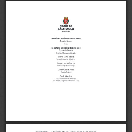
Prefeitura da Cidade de São Paulo
Ricardo Nunes
Prefeito
Secretaria Municipal de Educação
Fernando Padula
Secretário Municipal de Educação
Maria Sílvia Bacila
Secretária Executiva Pedagógica
Bruno Lopes Correia
Secretário Adjunto de Educação
Omar Cassim Neto
Chefe de Gabinete
Sueli Mondini
Chefe da Assessoria de Articulação 
das Diretorias Regionais de Educação – Dres
SECRETARIA MUNICIPAL DE EDUCAÇÃO DE SÃO PAULO