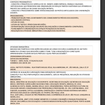
CONTEÚDO PROGRAMÁTICO: 
- CONCEITOS E PRINCÍPIOS DO CURRÍCULO DE ED. INFANTIL SOBRE INFÂNCIA, CRIANÇA E EQUIDADE; 
-METODOLOGIAS QUE PROMOVEM UMA ORGANIZAÇÃO DE ESPAÇOS TEMPOS E MATERIAIS QUE ATENDEM AO 
PREVISTO NO CURRÍCULO DA CIDADE EDUCAÇÃO INFANTIL; 
- CONCEITOS E PROCEDIMENTOS SOBRE INTENCIONALIDADE DA PRÁTICA ARTICULADOS COM A REINVENÇÃO 
DOCENTE.
PROCEDIMENTOS: 
- PROBLEMATIZAÇÃO PARA LEVANTAMENTO DOS CONHECIMENTOS PRÉVIOS DOS DOCENTES;
- ACOLHIMENTO ESTÉTICO; 
- ESTUDO DE CASO; 
- LEITURA DE TEXTOS E VÍDEOS PARA REFLEXÕES;
- SISTEMATIZAÇÃO/ SOCIALIZAÇÃO EM GRUPO DAS DISCUSSÕES E CONHECIMENTOS CONSTRUÍDOS;
- PLANEJAMENTO E ORGANIZAÇÃO DE ESPAÇOS PEDAGÓGICOS EM GRUPO;
- REALIZAÇÃO DA ATIVIDADE OBRIGATÓRIA E AVALIAÇÃO DOS ENCONTROS.
ATIVIDADE OBRIGATÓRIA: 
BASEADA NAS TEMÁTICAS E DISCUSSÕES REALIZADAS AO LONGO DO CURSO, ELABORAÇÃO DE UM TEXTO 
NARRATIVO CITANDO SUAS REFLEXÕES SOBRE O TEMA: "COM A REALIZAÇÃO DO CURSO QUAIS 
APRENDIZAGENS UTILIZARÁ EM SUAS PRÁTICAS E QUAIS PRÁTICAS DEIXARÁ?".
CRONOGRAMA DETALHADO: 
DATAS DOS ENCONTROS:
TURMA 3:  19/09, 03/10, 17/10,24/10,31/10
HORÁRIOS: DAS 18H ÀS 22H
LOCAL: INSTITUTO FEDERAL - RUA:TENETE MIGUEL DÉLIA, VILA AMERICANA, Nº , SÃO MIGUEL, (SALA 17) 2º 
ANDAR.
CRITÉRIOS DE AVALIAÇÃO E APROVAÇÃO PARA EXPEDIÇÃO DE CERTIFICADO: 
CONCEITO P OU S PELA PARTICIPAÇÃO E ENVOLVIMENTO, 100% DE FREQUÊNCIA, REALIZAÇÃO DE ATIVIDADE 
OBRIGATÓRIA.
BIBLIOGRAFIA: 
BRASIL. MINISTÉRIO DA EDUCAÇÃO E DO DESPORTO. SECRETARIA DE EDUCAÇÃO. SECRETARIA DE EDUCAÇÃO 
BÁSICA. DIRETRIZES CURRICULARES NACIONAIS PARA A EDUCAÇÃO INFANTIL; BRASÍLIA; DF; 2010;
ALMEIDA DA COSTA, SINARA; AMARAL MELLO, SUELY, ORGANIZADORAS; TEORIA HISTÓRICO-CULTURAL NA 
EDUCAÇÃO INFANTIL CONVERSANDO COM PROFESSORAS E PROFESSORES; ED. CRV; CURITIBA BRASIL, 2017.
DUBOVIK, ALEJANDRA; CIPITELLI ALEJANDRA; CONSTRUÇÃO E CONSTRUTIVIDADE MATERIAIS NATURAIS E 
ARTIFICIAIS NOS JOGOS DE CONSTRUÇÃO; ED. PHORTE; SÃO PAULO, 2018.
FALK, JUDIT (ORG.). EDUCAR OS TRÊS PRIMEIROS ANOS: A EXPERIÊNCIA DE LÓCZY; SÃO PAULO: JUNQUEIRA & 
MARIN, 2011.
GONZALEZ-MENA, JANET; EYER, DIANNE WIDMEYER. O CUIDADO COM BEBÊS E CRIANÇAS PEQUENAS NA 
CRECHE: UM CURRÍCULO DE EDUCAÇÃO E CUIDADOS BASEADO EM RELAÇÕES QUALIFICADAS. PORTO ALEGRE: 
AMGH, 2014.