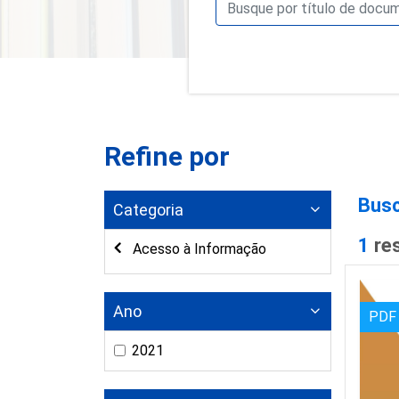
Refine por
Busc
Categoria
1
re
Acesso à Informação
Ano
PDF
2021