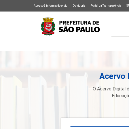
Acesso à informação e-sic
Ouvidoria
Portal da Transparência
S
Acervo 
O Acervo Digital é
Educação