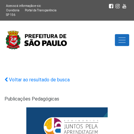
Acesso à informação e-sic
Ouvidoria
Portal da Transparência
SP 156
Voltar ao resultado de busca
Publicações Pedagógicas