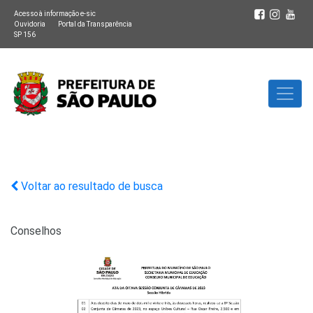
Acesso à informação e-sic
Ouvidoria
Portal da Transparência
SP 156
Voltar ao resultado de busca
Conselhos