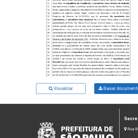
Visualizar
Baixar document
Secre
Rua B