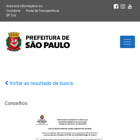
Acesso à informação e-sic
Ouvidoria
Portal da Transparência
SP 156
Voltar ao resultado de busca
Conselhos