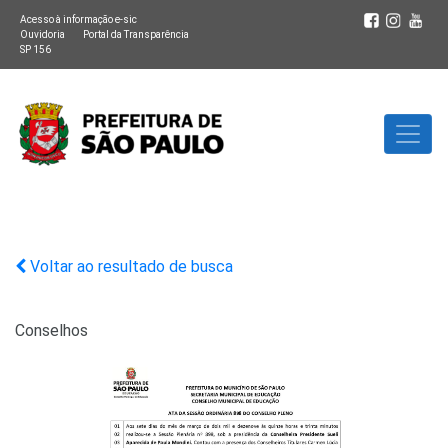
Acesso à informação e-sic
Ouvidoria
Portal da Transparência
SP 156
Voltar ao resultado de busca
Conselhos