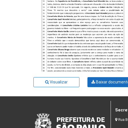
Visualizar
Baixar document
Secre
Rua B