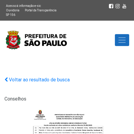
Acesso à informação e-sic
Ouvidoria
Portal da Transparência
SP 156
Voltar ao resultado de busca
Conselhos