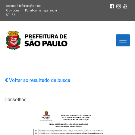
Acesso à informação e-sic
Ouvidoria
Portal da Transparência
SP 156
Voltar ao resultado de busca
Conselhos