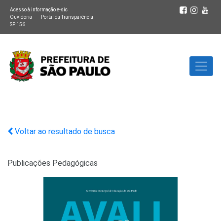
Acesso à informação e-sic
Ouvidoria
Portal da Transparência
SP 156
Voltar ao resultado de busca
Publicações Pedagógicas