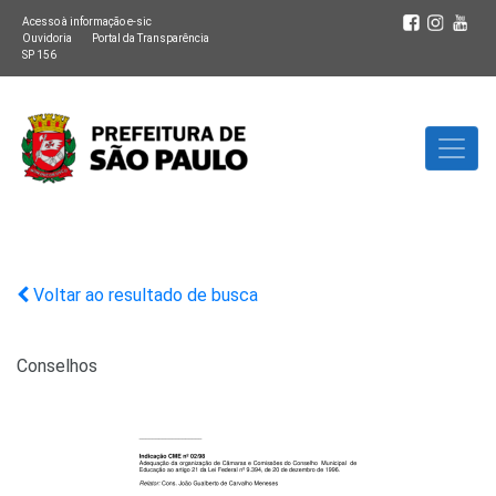
Acesso à informação e-sic
Ouvidoria
Portal da Transparência
SP 156
Voltar ao resultado de busca
Conselhos