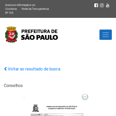
Acesso à informação e-sic
Ouvidoria
Portal da Transparência
SP 156
Voltar ao resultado de busca
Conselhos