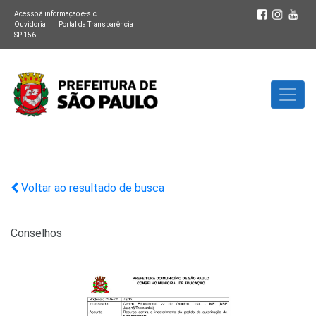
Acesso à informação e-sic
Ouvidoria
Portal da Transparência
SP 156
Voltar ao resultado de busca
Conselhos