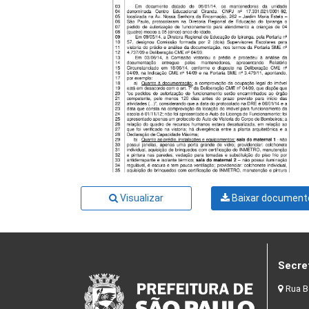
Visualizar
Baixar document
Secre
Rua B