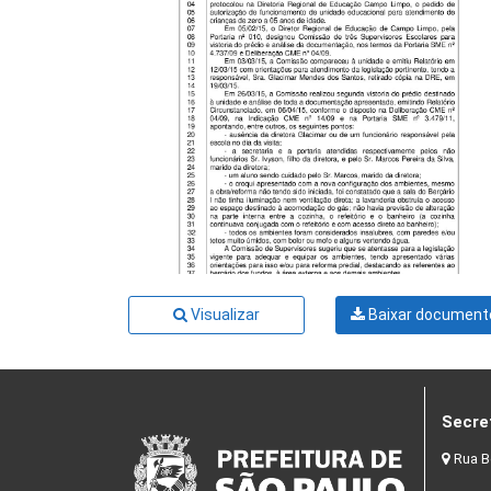
Visualizar
Baixar document
Secre
Rua B