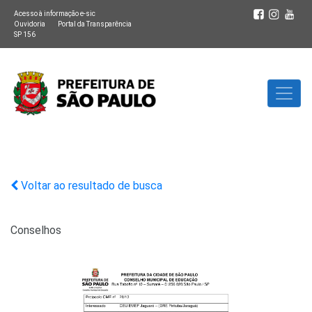
Acesso à informação e-sic
Ouvidoria
Portal da Transparência
SP 156
Voltar ao resultado de busca
Conselhos