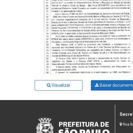
Visualizar
Baixar document
Secre
Rua B