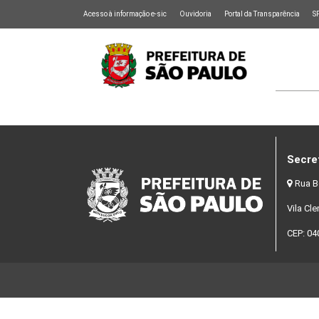
Acesso à informação e-sic
Ouvidoria
Portal da Transparência
S
Secre
Rua B
Vila Cl
CEP: 04