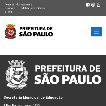
Acesso à informação e-sic
Ouvidoria
Portal da Transparência
SP 156
Secretaria Municipal de Educação
Rua Borges Lagoa, 1230