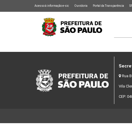
Acesso à informação e-sic
Ouvidoria
Portal da Transparência
S
Secre
Rua B
Vila Cl
CEP: 04