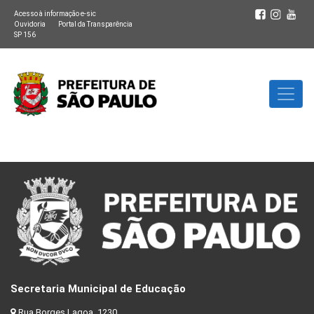
Acesso à informação e-sic
Ouvidoria
Portal da Transparência
SP 156
Secretaria Municipal de Educação
Rua Borges Lagoa, 1230