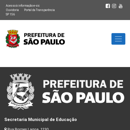
Acesso à informação e-sic
Ouvidoria
Portal da Transparência
SP 156
Secretaria Municipal de Educação
Rua Borges Lagoa, 1230