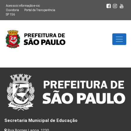
Acesso à informação e-sic
Ouvidoria
Portal da Transparência
SP 156
Secretaria Municipal de Educação
Rua Borges Lagoa, 1230