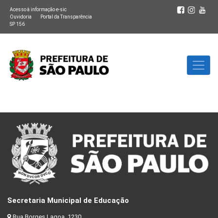
Acesso à informação e-sic
Ouvidoria
Portal da Transparência
SP 156
Secretaria Municipal de Educação
Rua Borges Lagoa, 1230