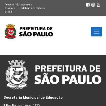
Acesso à informação e-sic
Ouvidoria
Portal da Transparência
SP 156
Secretaria Municipal de Educação
Rua Borges Lagoa, 1230