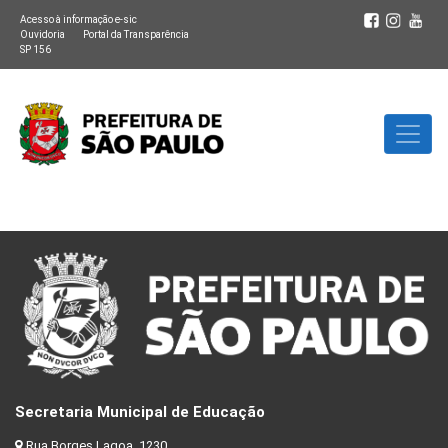
Acesso à informação e-sic
Ouvidoria
Portal da Transparência
SP 156
Secretaria Municipal de Educação
Rua Borges Lagoa, 1230