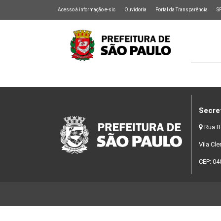
Acesso à informação e-sic
Ouvidoria
Portal da Transparência
S
Secre
Rua B
Vila Cl
CEP: 04