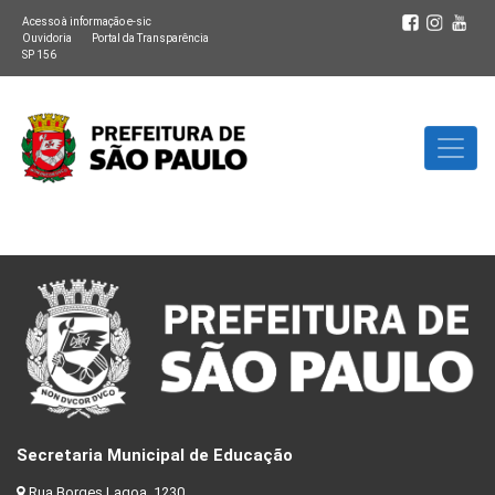
Acesso à informação e-sic
Ouvidoria
Portal da Transparência
SP 156
Secretaria Municipal de Educação
Rua Borges Lagoa, 1230