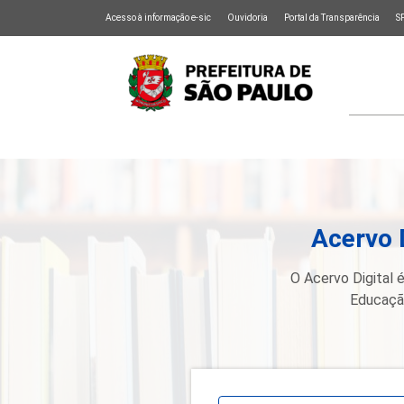
Acesso à informação e-sic
Ouvidoria
Portal da Transparência
S
Acervo 
O Acervo Digital é
Educação