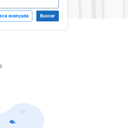
sca avançada
Buscar
o