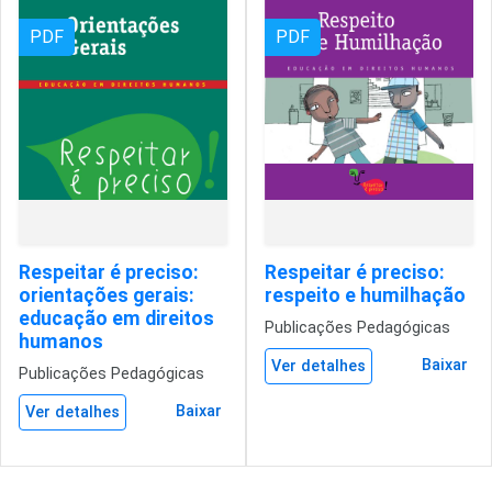
PDF
PDF
Respeitar é preciso:
Respeitar é preciso:
orientações gerais:
respeito e humilhação
educação em direitos
Publicações Pedagógicas
humanos
Baixar
Ver detalhes
Publicações Pedagógicas
Baixar
Ver detalhes