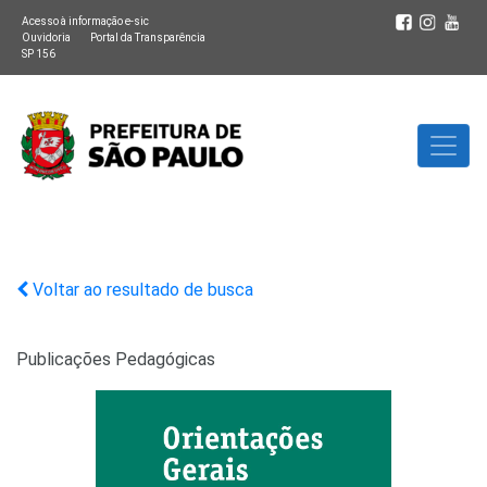
Acesso à informação e-sic
Ouvidoria
Portal da Transparência
SP 156
Voltar ao resultado de busca
Publicações Pedagógicas