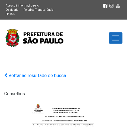
Acesso à informação e-sic
Ouvidoria
Portal da Transparência
SP 156
Voltar ao resultado de busca
Conselhos