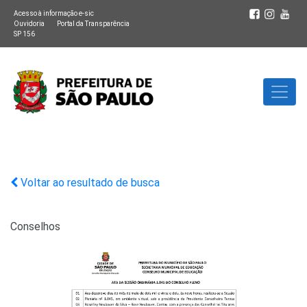
Acesso à informação e-sic
Ouvidoria
Portal da Transparência
SP 156
Voltar ao resultado de busca
Conselhos