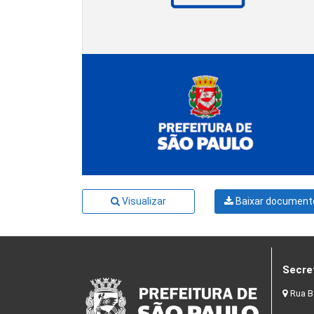
Visualizar
Baixar document
Secre
Rua B