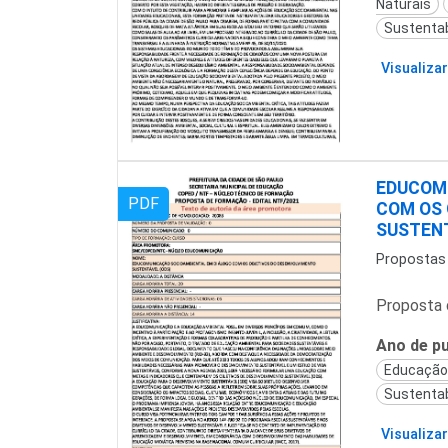
Naturais
Sustentab
Visualizar
EDUCOM
PDF
COM OS 
SUSTENT
Propostas
Proposta 
Ano de pu
Educação
Sustentab
Visualizar