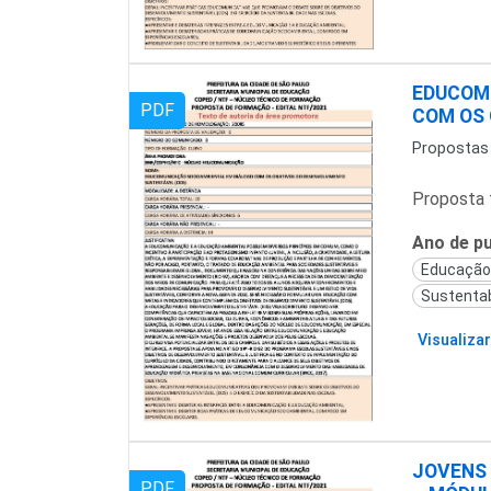
EDUCOM
PDF
COM OS
Propostas
Proposta 
Ano de pu
Educação
Sustentab
Visualizar
JOVENS 
PDF