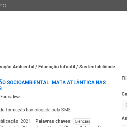
P 156
cação Ambiental / Educação Infantil / Sustentabilidade
Fi
ÃO SOCIOAMBIENTAL: MATA ATLÂNTICA NAS
S
Ca
 Formativas
de formação homologada pela SME.
An
blicação:
2021
Palavras chaves:
Ciências