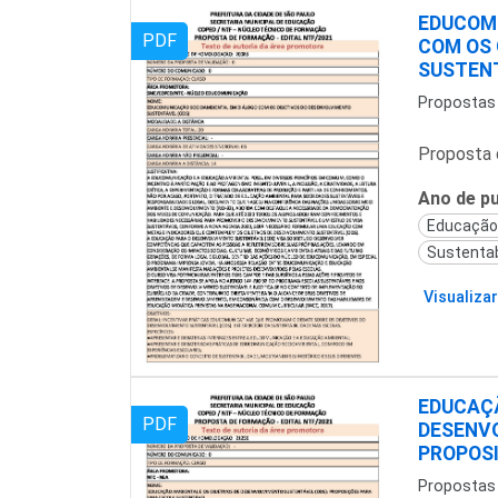
EDUCOM
PDF
COM OS 
SUSTENT
Propostas
Proposta 
Ano de pu
Educação
Sustentab
Visualizar
EDUCAÇÃ
PDF
DESENVO
PROPOS
Propostas