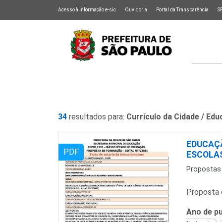
Acesso à informação e-sic
Ouvidoria
Portal da Transparência
S
34
resultados para:
Currículo da Cidade / Edu
EDUCAÇ
PDF
ESCOLA
Propostas
Proposta 
Ano de pu